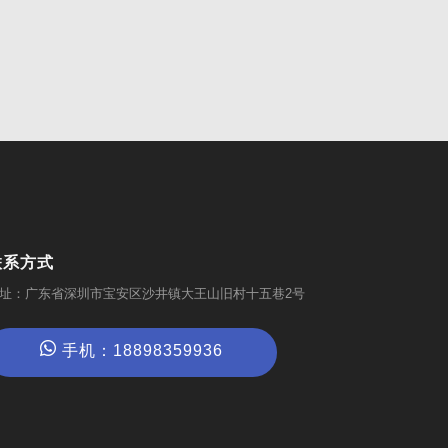
联系方式
址：广东省深圳市宝安区沙井镇大王山旧村十五巷2号
手机：18898359936