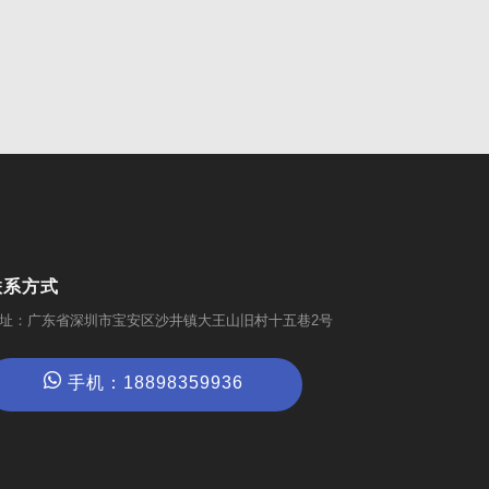
联系方式
址：广东省深圳市宝安区沙井镇大王山旧村十五巷2号
手机：18898359936