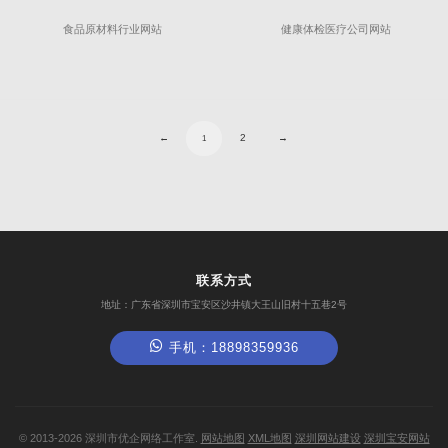
食品原材料行业网站
健康体检医疗公司网站
←
2
→
1
联系方式
地址：广东省深圳市宝安区沙井镇大王山旧村十五巷2号
手机：18898359936
©
2013-2026
深圳市优企网络工作室.
网站地图
XML地图
深圳网站建设
深圳宝安网站