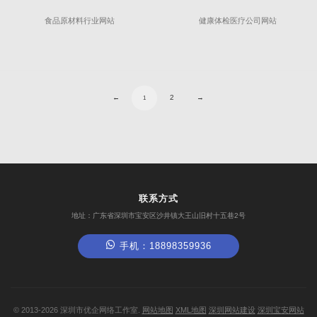
食品原材料行业网站
健康体检医疗公司网站
←
2
→
1
联系方式
地址：广东省深圳市宝安区沙井镇大王山旧村十五巷2号
手机：18898359936
©
2013-2026
深圳市优企网络工作室.
网站地图
XML地图
深圳网站建设
深圳宝安网站